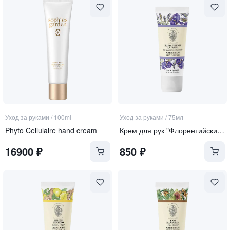
Уход за руками
/
100ml
Уход за руками
/
75мл
Phyto Cellulaire hand cream
Крем для рук "Флорентийский Ирис и Лаванда"
16900
₽
850
₽