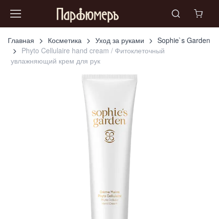
Главная
Косметика
Уход за руками
Sophie`s Garden
Phyto Cellulaire hand cream / Фитоклеточный
увлажняющий крем для рук