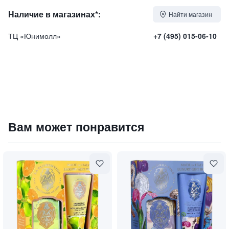
Наличие в магазинах*:
Найти магазин
ТЦ «Юнимолл»
+7 (495) 015-06-10
Phyto Cellulaire hand cream / Фитоклеточный увлажняющ
Вам может понравится
16900
₽
9 840 ₽