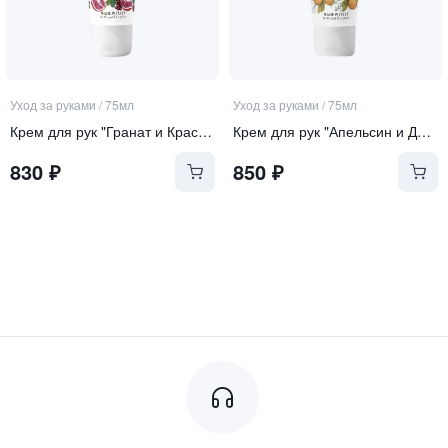
Уход за руками
/
75мл
Уход за руками
/
75мл
Крем для рук "Гранат и Красный Виноград"
Крем для рук "Апельсин и Дикий Фенхель"
830
₽
850
₽