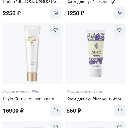
Набор "BELLOSGUARDO Pomegranate"
Крем для рук "Tuscan Fig"
2250
₽
1250
₽
Уход за руками
/
100ml
Уход за руками
/
75мл
Phyto Cellulaire hand cream
Крем для рук "Флорентийский Ирис и Лаванда"
16900
₽
850
₽