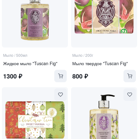
Мыло
/
500мл
Мыло
/
200г
Жидкое мыло "Tuscan Fig"
Мыло твердое "Tuscan Fig"
1300
₽
800
₽