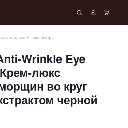
Войти в проф
лаз с экстрактом черной икры
Anti-Wrinkle Eye
 Крем-люкс
морщин во круг
экстрактом черной