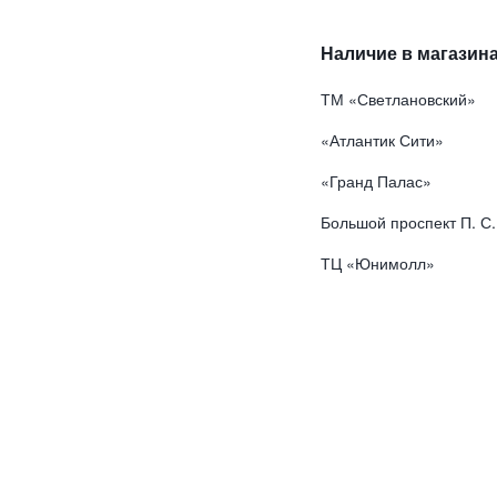
Наличие в магазина
ТМ «Светлановский»
«Атлантик Сити»
«Гранд Палас»
Большой проспект П. С.
ТЦ «Юнимолл»
в морщин во круг глаз с экстрактом черной икры