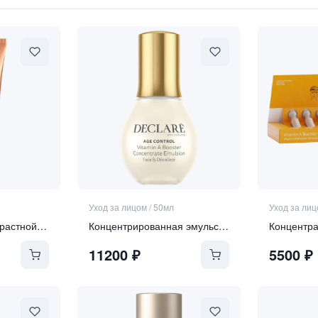
Уход за лицом
/
50мл
Уход за ли
Передовой антивозрастной крем для лица SPF 30
Концентрированная эмульсия-активатор витамина А 3-в-1 для зоны лица, шеи и декольте "Vitamin А booste"
11200
₽
5500
₽