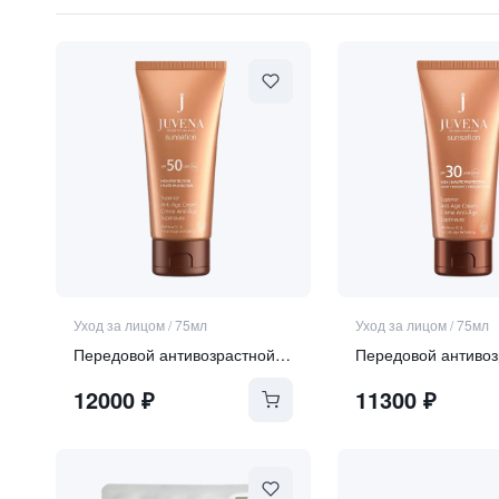
9 840 ₽
Уход за лицом
/
75мл
Уход за лицом
/
75мл
Передовой антивозрастной крем для лица SPF 50
12000
₽
11300
₽