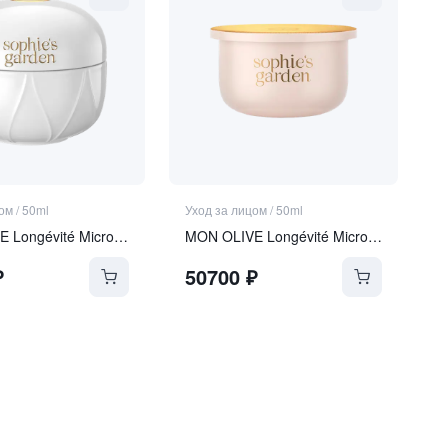
цом
/
50ml
Уход за лицом
/
50ml
MON OLIVE Longévité Microgel Crème
MON OLIVE Longévité Microgel Crème REFILL
₽
50700
₽