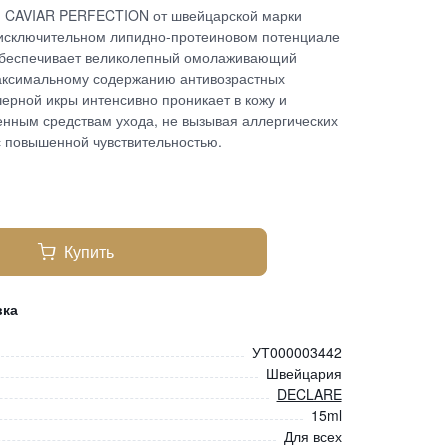
и CAVIAR PERFECTION от швейцарской марки
исключительном липидно-протеиновом потенциале
 обеспечивает великолепный омолаживающий
максимальному содержанию антивозрастных
черной икры интенсивно проникает в кожу и
енным средствам ухода, не вызывая аллергических
с повышенной чувствительностью.
Купить
вка
УТ000003442
Швейцария
DECLARE
15ml
Для всех