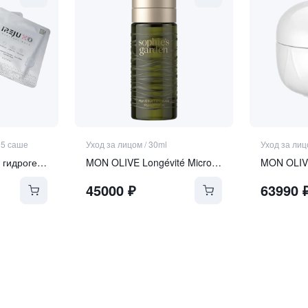
* 5 саше
Уход за лицом
/
30ml
Уход за ли
Ревитализирующая гидрогелевая маска с экзосомами и ПДРН
MON OLIVE Longévité Microgel Sérum
45000
₽
63990