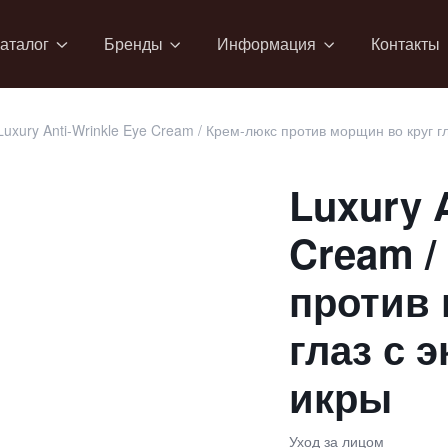
аталог
Бренды
Информация
Контакты
Luxury Anti-Wrinkle Eye Cream / Крем-люкс против морщин во круг г
Luxury 
Cream /
против 
глаз с 
икры
Уход за лицом