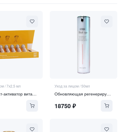
цом
/
7х2,5 мл
Уход за лицом
/
50мл
Концентрат-активатор витамина А для чувствительной кожи
Обновляющая регенерирующая сыворотка со спикулами
18750
₽