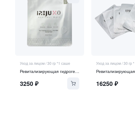
Уход за лицом
/
30 гр *1 саше
Уход за лицом
/
30 гр 
Ревитализирующая гидрогелевая маска с экзосомами и ПДРН
3250
₽
16250
₽