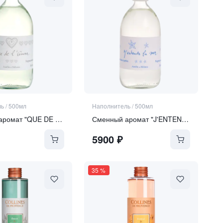
ль
/
500мл
Наполнитель
/
500мл
Сменный аромат "QUE DE L'AMOUR" | "ТОЛЬКО ЛЮБОВЬ"
Сменный аромат "J'ENTENDS LA MER SENTEURS" | "Я СЛЫШУ АРОМАТ МОРЯ"
5900
₽
35
%