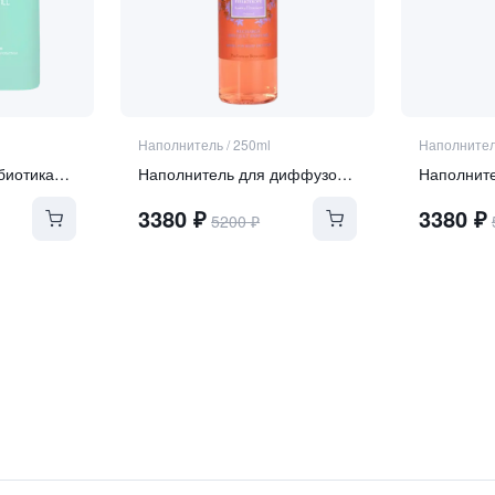
Наполнитель
/
250ml
Наполните
Крем для рук с пребиотиками "Пряный инжир" в рефилле
Наполнитель для диффузора Amber Heliotrope
3380
₽
3380
₽
5200
₽