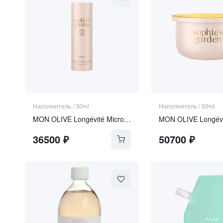
Наполнитель
/
30ml
Наполнитель
/
50ml
MON OLIVE Longévité Microgel Sérum REFILL
36500
₽
50700
₽