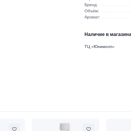
Бренд:
Объём:
Аромат:
Наличие в магазина
ТЦ «Юнимолл»
нтивозрастной интенсивный крем-фраппе с экстрактом ство