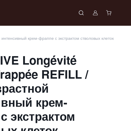
Войти в проф
 интенсивный крем-фраппе с экстрактом стволовых клеток
VE Longévité
rappée REFILL /
зрастной
ивный крем-
с экстрактом
ых клеток