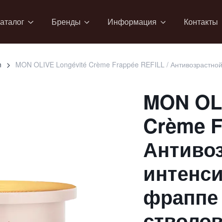
аталог
Бренды
Информация
Контакты
n
MON OLIVE Longévité Crème Frappée REFILL / Антивозрастной
MON OLI
Crème F
Антиво
интенс
фраппе 
стволов