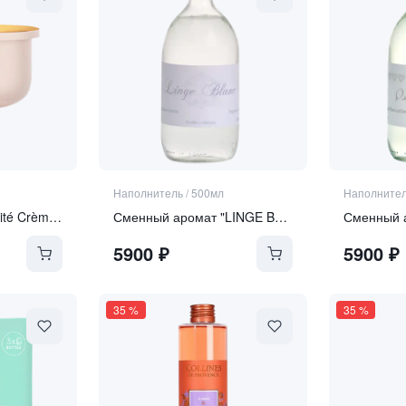
Наполнитель
/
500мл
Наполните
MON OLIVE Longévité Crème Frappée REFILL
Сменный аромат "LINGE BLANC" | "БЕЛЫЙ ЛЕН"
5900
₽
5900
₽
35
%
35
%