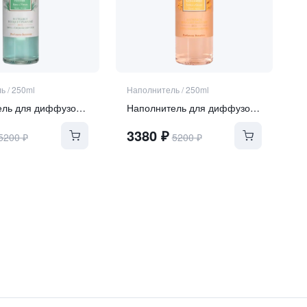
ль
/
250ml
Наполнитель
/
250ml
Наполнитель для диффузора Ebony Wood Vetiver
Наполнитель для диффузора Saffron Ginger
3380
₽
5200
₽
5200
₽