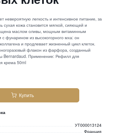
т невероятную легкость и интенсивное питание, за
нь сухая кожа становится мягкой, сияющей и
гащена маслом оливы, мощным витаминным
 с фунарином из высокогорного мха: он
коллагена и продлевает жизненный цикл клеток.
многоразовый флакон из фарфора, созданный
ы Bernardaud. Применение: Рефилл для
я крема 50ml
Купить
вка
УТ000013124
Франция