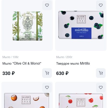
Мыло
/
106г
Мыло
/
200г
Мыло "Olive Oil & Monoi"
Твердое мыло Mirtillo
330
₽
630
₽