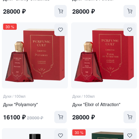
28000
₽
28000
₽
30
%
Духи
/
100мл
Духи
/
100мл
Духи "Polyamory"
Духи "Elixir of Attraction"
16100
₽
28000
₽
23000
₽
30
%