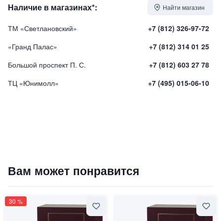
Наличие в магазинах*:
Найти магазин
ТМ «Светлановский»
+7 (812) 326-97-72
«Гранд Палас»
+7 (812) 314 01 25
Большой проспект П. С.
+7 (812) 603 27 78
ТЦ «Юнимолл»
+7 (495) 015-06-10
Набор духов "Царский лес" / "Золотая дриада"
Вам может понравится
9300
₽
9 840 ₽
30
%