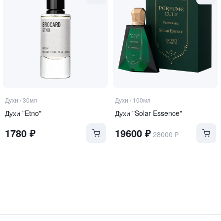
Духи
/
30мл
Духи
/
100мл
Духи "Etno"
Духи "Solar Essence"
1780
₽
19600
₽
28000
₽