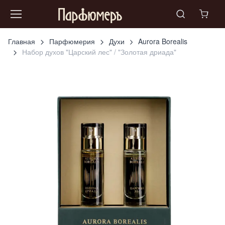
Главная
Парфюмерия
Духи
Aurora Borealis
Набор духов "Царский лес" / "Золотая дриада"