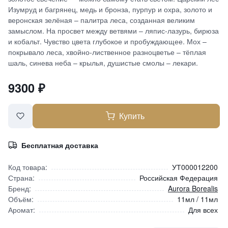
Изумруд и багрянец, медь и бронза, пурпур и охра, золото и
веронская зелёная – палитра леса, созданная великим
замыслом. На просвет между ветвями – ляпис-лазурь, бирюза
и кобальт. Чувство цвета глубокое и пробуждающее. Мох –
покрывало леса, хвойно-лиственное разноцветье – тёплая
шаль, синева неба – крылья, душистые смолы – лекари.
9300
₽
Купить
Бесплатная доставка
Код товара:
УТ000012200
Страна:
Российская Федерация
Бренд:
Aurora Borealis
Объём:
11мл / 11мл
Аромат:
Для всех