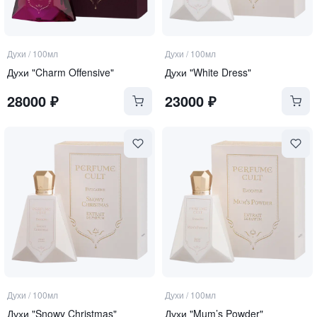
Духи
/
100мл
Духи
/
100мл
Духи "Charm Offensive"
Духи "White Dress"
28000
₽
23000
₽
Духи
/
100мл
Духи
/
100мл
Духи "Snowy Christmas"
Духи "Mum’s Powder"