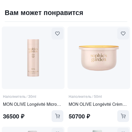
Наполнитель для диффузора Green Tea / Зеленый Чай
Вам может понравится
4200
₽
9 840 ₽
Наполнитель
/
30ml
Наполнитель
/
50ml
MON OLIVE Longévité Microgel Sérum REFILL
MON OLIVE Longévité Crème Frappée REFILL
36500
₽
50700
₽