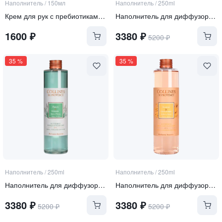
Наполнитель
/
150мл
Наполнитель
/
250ml
Крем для рук с пребиотиками "Пряный инжир" в рефилле
Наполнитель для диффузора Amber Heliotrope
1600
₽
3380
₽
5200
₽
35
%
35
%
Наполнитель
/
250ml
Наполнитель
/
250ml
Наполнитель для диффузора Ebony Wood Vetiver
Наполнитель для диффузора Saffron Ginger
3380
₽
3380
₽
5200
₽
5200
₽