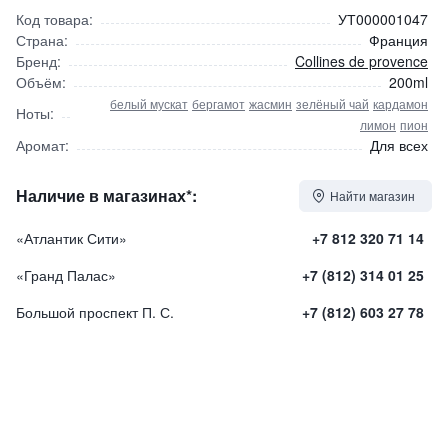
Код товара:
УТ000001047
Страна:
Франция
Бренд:
Collines de provence
Объём:
200ml
белый мускат
бергамот
жасмин
зелёный чай
кардамон
Ноты:
лимон
пион
Аромат:
Для всех
Наличие в магазинах*:
Найти магазин
«Атлантик Сити»
+7 812 320 71 14
«Гранд Палас»
+7 (812) 314 01 25
Большой проспект П. С.
+7 (812) 603 27 78