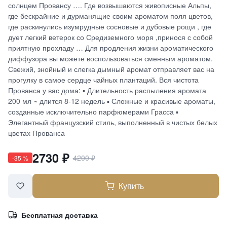
солнцем Провансу …. Где возвышаются живописные Альпы,
где бескрайние и дурманящие своим ароматом поля цветов,
где раскинулись изумрудные сосновые и дубовые рощи , где
дует легкий ветерок со Средиземного моря ,принося с собой
приятную прохладу … Для продления жизни ароматического
диффузора вы можете воспользоваться сменным ароматом.
Свежий, знойный и слегка дымный аромат отправляет вас на
прогулку в самое сердце чайных плантаций. Вся чистота
Прованса у вас дома: ▪ Длительность распыления аромата
200 мл ~ длится 8-12 недель ▪ Сложные и красивые ароматы,
созданные исключительно парфюмерами Грасса ▪
Элегантный французский стиль, выполненный в чистых белых
цветах Прованса
2730
₽
4200
₽
-
35
%
Купить
Бесплатная доставка