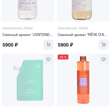
Наполнитель
/
500мл
Наполнитель
/
500мл
Сменный аромат "J'ENTENDS LA MER SENTEURS" | "Я СЛЫШУ АРОМАТ МОРЯ"
Сменный аромат "RÊVE D'ANGES" | "МЕЧТА АНГЕЛА"
5900
₽
5900
₽
35
%