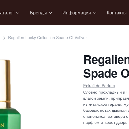
аталог
Бренды
Информация
Контакты
Regalien Lucky Collection Spade Of Vetiver
Regalien
Spade Of
Extrait de Parfum
Словно прохладный и ч
влагой земли, приправ
из китайской герани, му
базовых нотах дымная 
опопонакса, ветивера с 
парфюм откроет дверь 