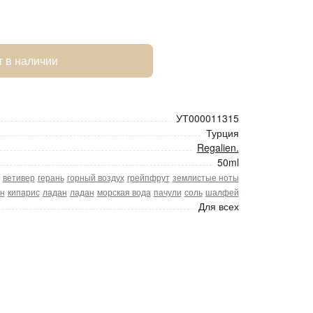
т в наличии
УТ000011315
Турция
Regalien.
50ml
ветивер
герань
горный воздух
грейпфрут
землистые ноты
н
кипарис
ладан
ладан
морская вода
пачули
соль
шалфей
Для всех