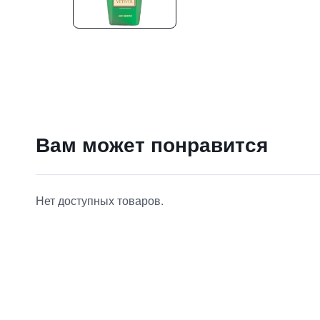
Вам может понравится
25900
₽
Regalien Lucky Collection Spade Of Vetiver
9 840 ₽
Нет доступных товаров.