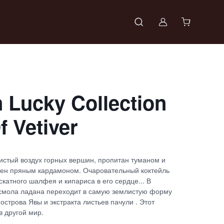
Войти в проф
 Lucky Collection
 Vetiver
истый воздух горных вершин, пропитан туманом и
лен пряным кардамоном. Очаровательный коктейль
скатного шалфея и кипариса в его сердце... В
смола ладана переходит в самую землистую форму
острова Явы и экстракта листьев пачули . Этот
в другой мир.