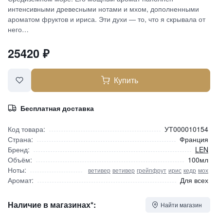
интенсивными древесными нотами и мхом, дополненными
ароматом фруктов и ириса. Эти духи — то, что я скрывала от
него…
25420
₽
Купить
Бесплатная доставка
Код товара:
УТ000010154
Страна:
Франция
Бренд:
LEN
Объём:
100мл
Ноты:
ветивер
ветивер
грейпфрут
ирис
кедр
мох
Аромат:
Для всех
Наличие в магазинах*:
Найти магазин