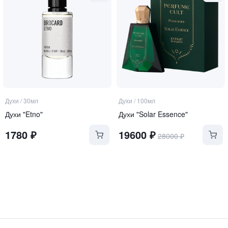
Духи
/
30мл
Духи
/
100мл
Духи "Etno"
Духи "Solar Essence"
1780
₽
19600
₽
28000
₽