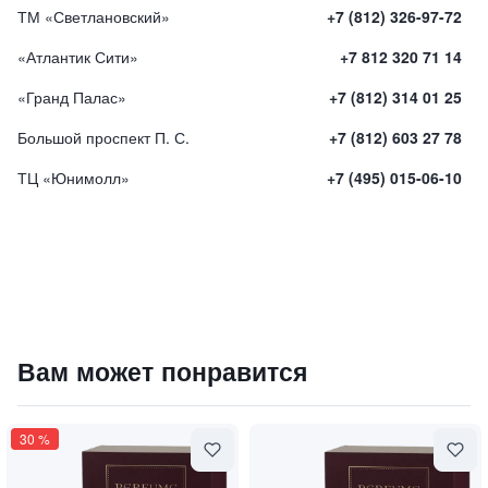
ТМ «Светлановский»
+7 (812) 326-97-72
«Атлантик Сити»
+7 812 320 71 14
«Гранд Палас»
+7 (812) 314 01 25
Большой проспект П. С.
+7 (812) 603 27 78
ТЦ «Юнимолл»
+7 (495) 015-06-10
Духи "JUST ROULETTE" / "Рулетка"
Вам может понравится
25420
₽
9 840 ₽
30
%