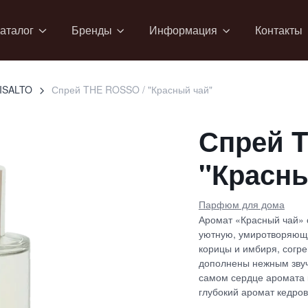
аталог
Бренды
Информация
Контакты
ISALTO
Спрей THE ROSSO / "Красный чай"
Спрей 
"Красны
Парфюм для дома
Аромат «Красный чай» с
уютную, умиротворяющу
корицы и имбиря, согр
дополнены нежным зву
самом сердце аромата 
глубокий аромат кедров