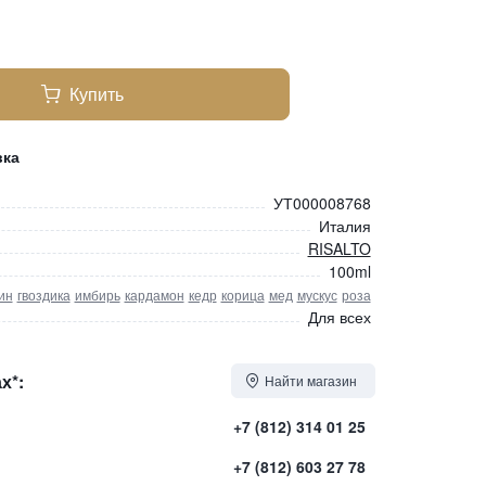
Купить
вка
УТ000008768
Италия
RISALTO
100ml
ин
гвоздика
имбирь
кардамон
кедр
корица
мед
мускус
роза
Для всех
х*:
Найти магазин
+7 (812) 314 01 25
+7 (812) 603 27 78