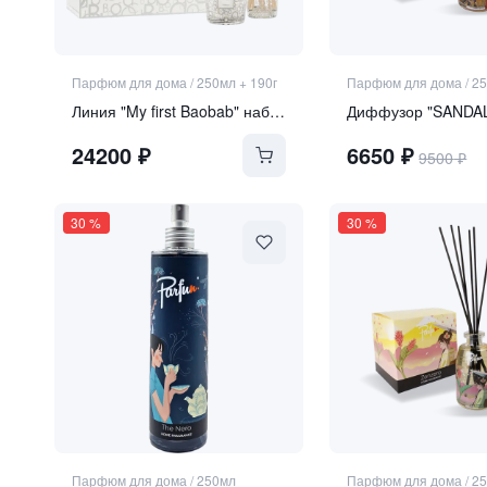
Парфюм для дома
/
250мл + 190г
Парфюм для дома
/
2
Линия "My first Baobab" набор "Platinum"
Диффузор "SANDA
24200
₽
6650
₽
9500
₽
30
%
30
%
Парфюм для дома
/
250мл
Парфюм для дома
/
2