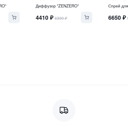
RO"
Диффузор "ZENZERO"
Спрей дл
4410
₽
6650
₽
6300
₽