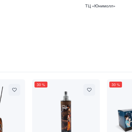
ТЦ «Юнимолл»
30
%
30
%