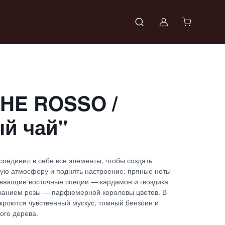
Войти в проф
THE ROSSO /
й чай"
оединил в себе все элементы, чтобы создать
ю атмосферу и поднять настроение: пряные ноты
евающие восточные специи — кардамон и гвоздика
чанием розы — парфюмерной королевы цветов. В
кроются чувственный мускус, томный бензоин и
ого дерева.