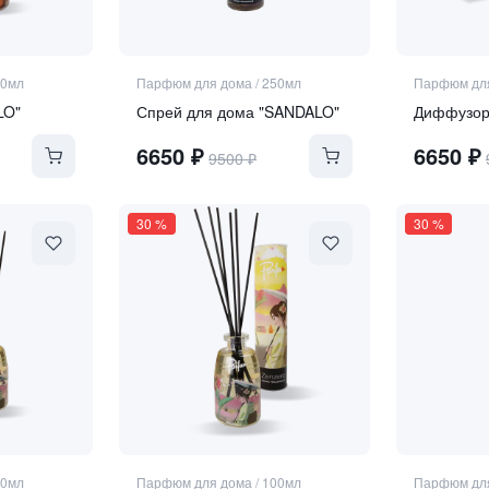
50мл
Парфюм для дома
/
250мл
Парфюм дл
LO"
Спрей для дома "SANDALO"
Диффузор
6650
₽
6650
₽
9500
₽
30
%
30
%
50мл
Парфюм для дома
/
100мл
Парфюм дл