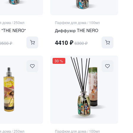
я дома
/
250мл
Парфюм для дома
/
100мл
 "THE NERO"
Диффузор THE NERO
4410
₽
9500
₽
6300
₽
30
%
я дома
/
250мл
Парфюм для дома
/
100мл