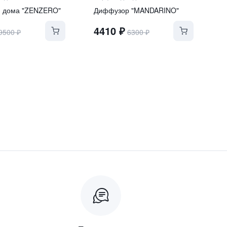
я дома "ZENZERO"
Диффузор "MANDARINO"
4410
₽
9500
₽
6300
₽