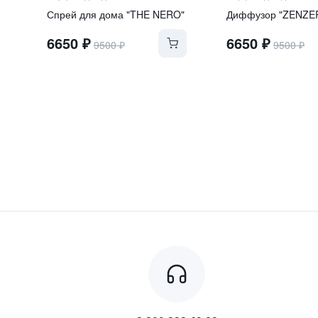
Спрей для дома "THE NERO"
Диффузор "ZENZE
6650
₽
6650
₽
9500
₽
9500
₽