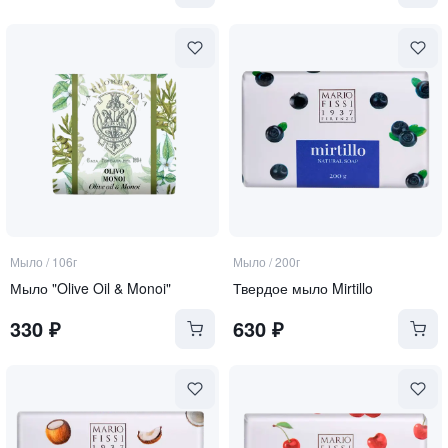
Мыло
/
106г
Мыло
/
200г
Мыло "Olive Oil & Monoi"
Твердое мыло Mirtillo
330
₽
630
₽