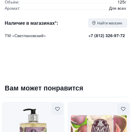
Объём:
125г
Аромат:
Для всех
Наличие в магазинах*:
Найти магазин
ТМ «Светлановский»
+7 (812) 326-97-72
Твердое мыло Fresh Cologne / Кельнская Вода
Вам может понравится
550
₽
9 840 ₽