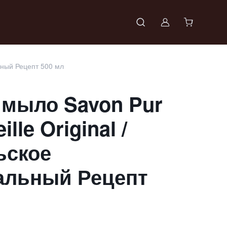
Войти в проф
ьный Рецепт 500 мл
 мыло Savon Pur
ille Original /
ьское
альный Рецепт