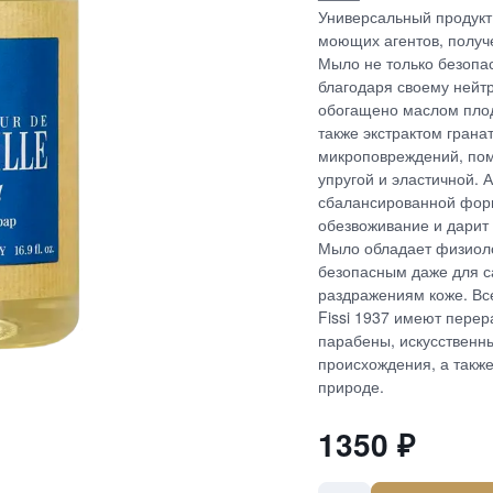
Универсальный продукт
моющих агентов, получ
Мыло не только безопа
благодаря своему нейт
обогащено маслом плод
также экстрактом грана
микроповреждений, пом
упругой и эластичной. 
сбалансированной фор
обезвоживание и дарит
Мыло обладает физиоло
безопасным даже для са
раздражениям коже. Все
Fissi 1937 имеют перер
парабены, искусственны
происхождения, а также
природе.
1350
₽