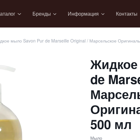
аталог
Бренды
Информация
Контакты
кое мыло Savon Pur de Marseille Original / Марсельское Оригинал
Жидкое
de Marse
Марсел
Оригин
500 мл
Мыло