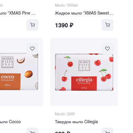
мл
Мыло
/
500мл
Жидкое мыло "XMAS Pine Berry"
Жидкое мыло "XMAS Sweet Vanilla"
1390
₽
Мыло
/
200г
мыло Cocco
Твердое мыло Ciliegia