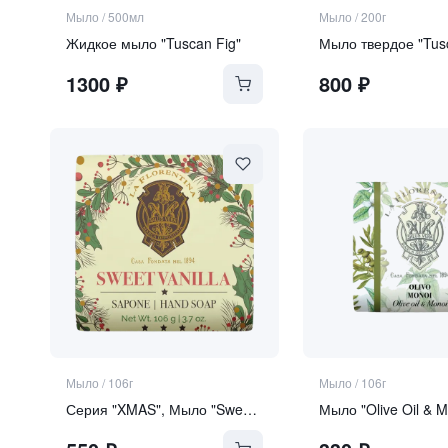
Мыло
/
500мл
Мыло
/
200г
Жидкое мыло "Tuscan Fig"
Мыло твердое "Tus
1300
₽
800
₽
Мыло
/
106г
Мыло
/
106г
Серия "XMAS", Мыло "Sweet Vanilla"
Мыло "Olive Oil & M