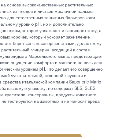
 на основе высококачественных растительных
енных из плодов и листьев масличной пальмы.
сно для естественных защитных барьеров кожи
ральному уровню pH, но и дополнительно
ов оливы, которое увлажняет и защищает кожу, а
товых корочек, который ускоряет заживление
огает бороться с несовершенствами, делает кожу
А растительный глицерин, входящий в состав
мулы жидкого Марсельского мыла, предотвращает
 коже ощущение комфорта и мягкости на весь день.
гическим уровнем pH, что делает его совершенно
мой чувствительной, склонной к сухости и
 средства итальянской компании Saponerie Mario
абатываемую упаковку, не содержат SLS, SLES,
е красители, консерванты, продукты животного
 не тестируются на животных и не наносят вреда