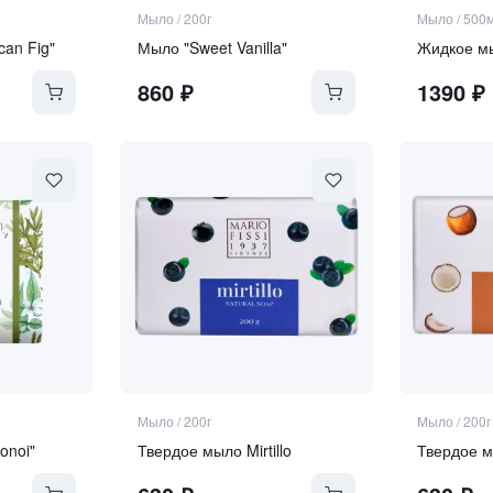
Мыло
/
200г
Мыло
/
500
can Fig"
Мыло "Sweet Vanilla"
860
₽
1390
₽
Мыло
/
200г
Мыло
/
200г
onoi"
Твердое мыло Mirtillo
Твердое 