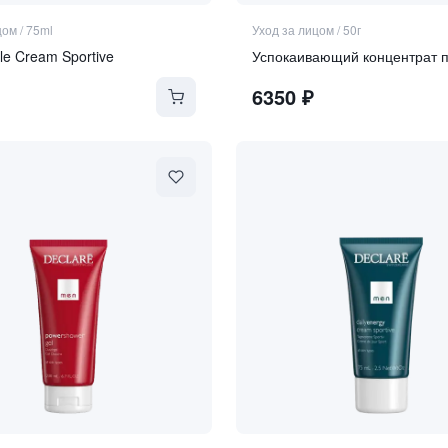
цом
/
75ml
Уход за лицом
/
50г
kle Cream Sportive
6350
₽