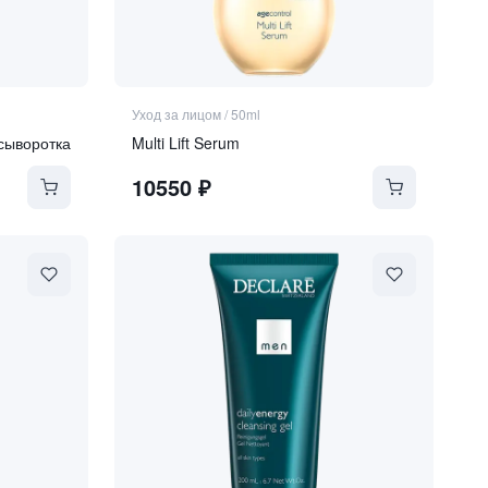
Уход за лицом
/
50ml
сыворотка
Multi Lift Serum
10550
₽