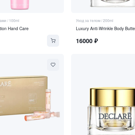
ками
/
100ml
Уход за телом
/
200ml
tion Hand Care
Luxury Anti-Wrinkle Body Butte
16000
₽