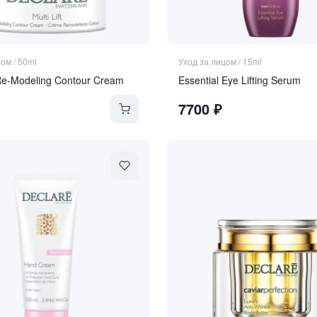
лом
/
50ml
Уход за лицом
/
15ml
t Re-Modeling Contour Cream
Essential Eye Lifting Serum
7700
₽