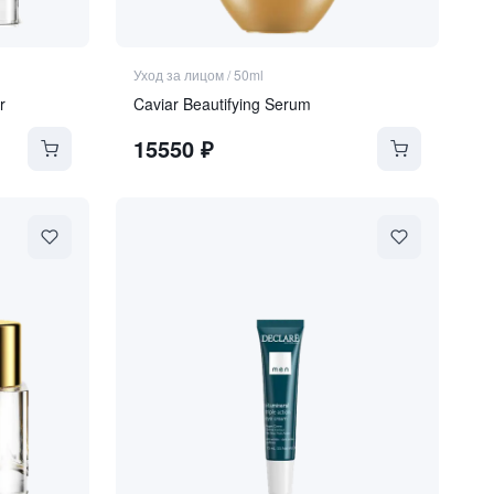
Уход за лицом
/
50ml
r
Caviar Beautifying Serum
15550
₽