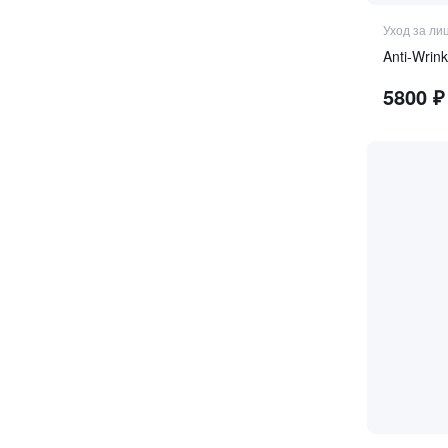
Уход за ли
Anti-Wrin
5800
₽