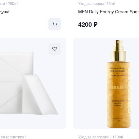
лом
/
200ml
Уход за лицом
/
75ml
 душа
MEN Daily Energy Cream Spor
4200
₽
ая косметика
/
Уход за волосами
/
150ml