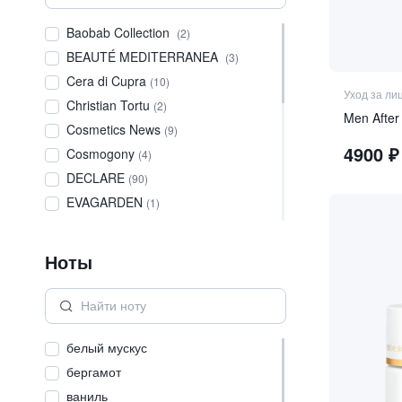
Baobab Collection
(
2
)
BEAUTÉ MEDITERRANEA
(
3
)
Cera di Cupra
(
10
)
Уход за ли
Christian Tortu
(
2
)
Men After
Cosmetics News
(
9
)
4900
₽
Cosmogony
(
4
)
DECLARE
(
90
)
EVAGARDEN
(
1
)
HAAN
(
42
)
HOUSE OF SILLAGE
(
2
)
Ноты
iREJU
(
3
)
JUVENA
(
4
)
LA FLORENTINA
(
83
)
белый мускус
LOTHANTIQUE
(
2
)
бергамот
Mario Fissi 1937
(
53
)
ваниль
MARVIS
(
22
)