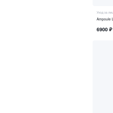
Уход за ли
Ampoule L
6900
₽