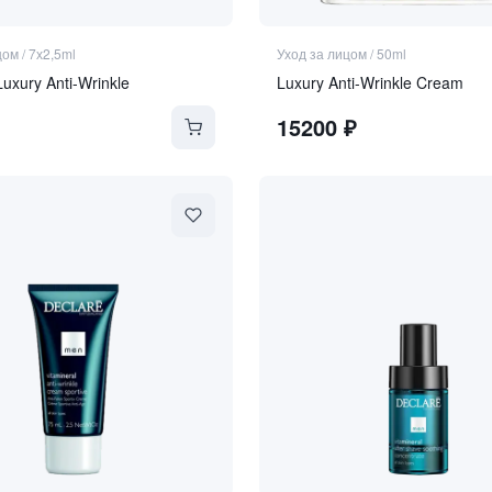
цом
/
7х2,5ml
Уход за лицом
/
50ml
uxury Anti-Wrinkle
Luxury Anti-Wrinkle Cream
15200
₽