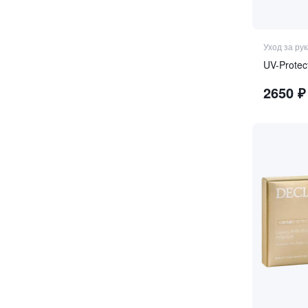
цитрусовые ноты
Уход за ру
UV-Protec
2650
₽