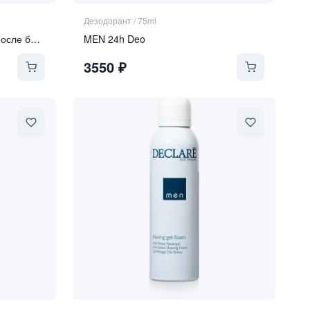
Дезодорант
/
75ml
Успокаивающий концентрат после бритья
MEN 24h Deo
3550
₽