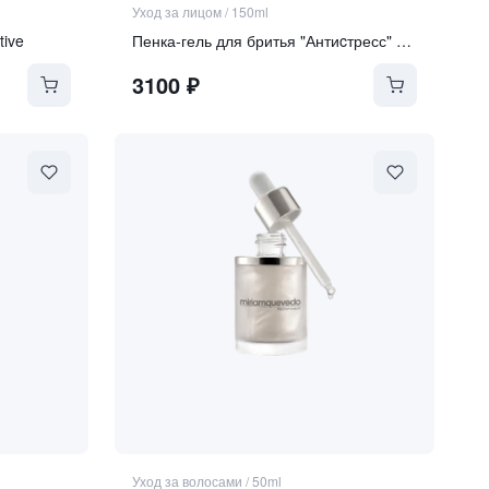
Уход за лицом
/
150ml
tive
Пенка-гель для бритья "Антиcтресс" Shaving Gel-Foam Antistress
3100
₽
Уход за волосами
/
50ml