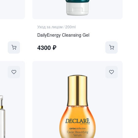
Уход за лицом
/
200ml
DailyEnergy Cleansing Gel
4300
₽