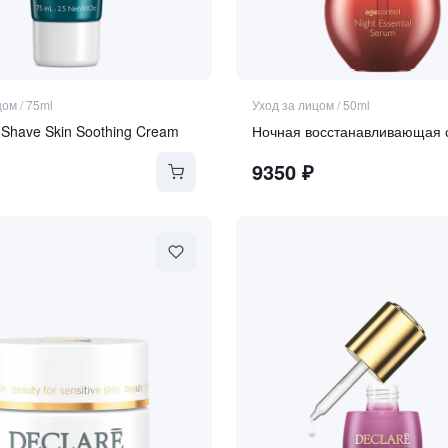
цом
/
75ml
Уход за лицом
/
50ml
 Shave Skin Soothing Cream
Ночная восстанавливающая 
9350
₽