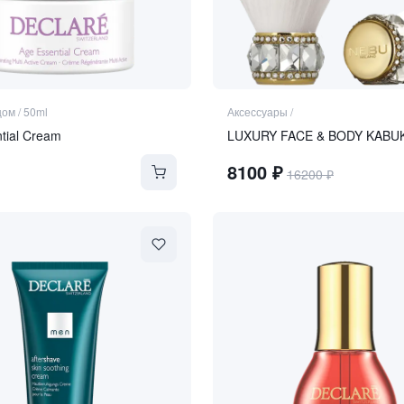
цом
/
50ml
Аксессуары
/
tial Cream
LUXURY FACE & BODY KABU
8100
₽
16200
₽