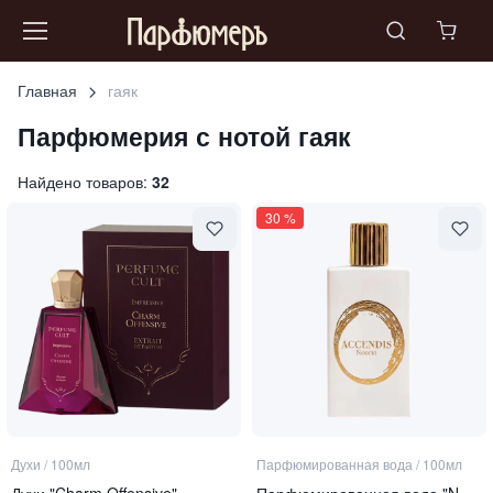
Главная
гаяк
Парфюмерия с нотой
гаяк
Найдено товаров:
32
30
%
Духи
/
100мл
Парфюмированная вода
/
100мл
Духи "Charm Offensive"
Парфюмированная вода "NOORIA"