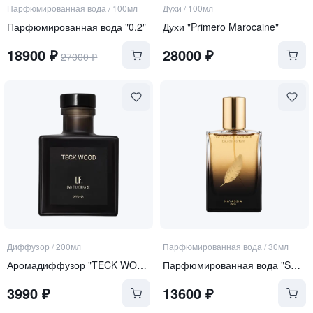
Парфюмированная вода
/
100мл
Духи
/
100мл
Парфюмированная вода "0.2"
Духи "Primero Marocaine"
18900
₽
28000
₽
27000
₽
Диффузор
/
200мл
Парфюмированная вода
/
30мл
Аромадиффузор "TECK WOOD"
Парфюмированная вода "Swinging London"
3990
₽
13600
₽