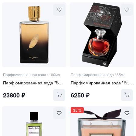
Парфюмированная вода
/
100мл
Парфюмированная вода
/
65мл
Парфюмированная вода "Swinging London"
Парфюмированная вода "Proserpina"
23800
₽
6250
₽
35
%