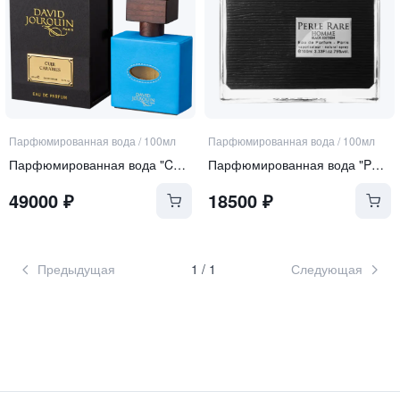
Парфюмированная вода
/
100мл
Парфюмированная вода
/
100мл
Парфюмированная вода "Cuir Caraibes"
Парфюмированная вода "Perle Rare Black Edition"
49000
₽
18500
₽
Предыдущая
1
/
1
Следующая