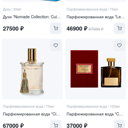
Духи
/
30мл
Парфюмированная вода
/
75мл
Духи "Nomade Collection: Cuir Caraibes"
Парфюмированная вода "Le Barbier de Tanger"
27500
₽
46900
₽
67000
₽
Парфюмированная вода
/
75мл
Парфюмированная вода
/
100мл
Парфюмированная вода "Cio Cio San"
Парфюмированная вода "Cuir Caraibes"
67000
₽
37000
₽