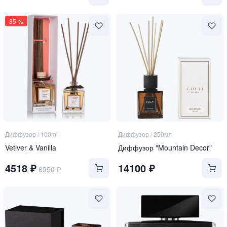
35
%
Диффузор
/
100ml
Диффузор
/
250мл
Vetiver & Vanilla
Диффузор "Mountain Decor"
4518
₽
14100
₽
6950
₽