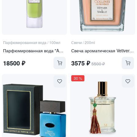
Парфюмированная вода
/
100мл
Свечи
/
200ml
Парфюмированная вода "ABSINTHE GAIAC"
Свеча ароматическая Vetiver-Vanilla
18500
₽
3575
₽
5500
₽
30
%