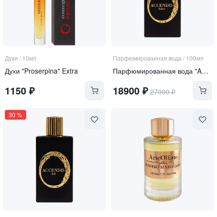
Духи
/
10мл
Парфюмированная вода
/
100мл
Духи "Proserpina" Extra
Парфюмированная вода "ACLUS"
1150
₽
18900
₽
27000
₽
30
%