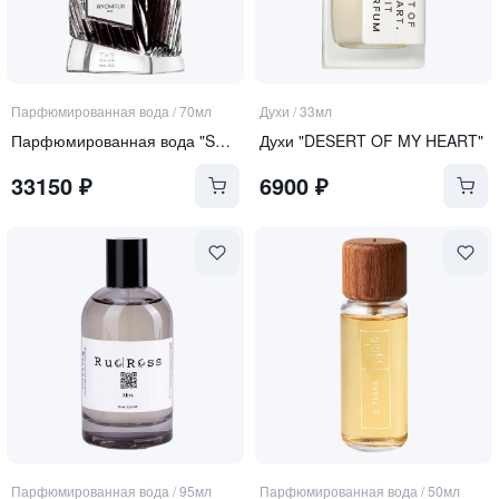
Парфюмированная вода
/
70мл
Духи
/
33мл
Парфюмированная вода "SA.MAN"
Духи "DESERT OF MY HEART"
33150
₽
6900
₽
Парфюмированная вода
/
95мл
Парфюмированная вода
/
50мл