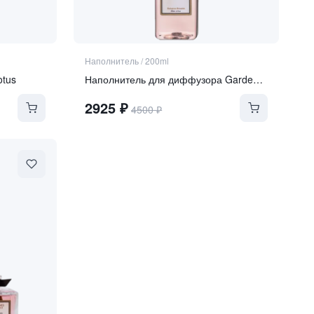
Наполнитель
/
200ml
otus
Наполнитель для диффузора Gardenia-Clove
2925
₽
4500
₽