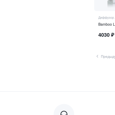
фиалка
фрезия
Диффузор
цветочные ноты
Bamboo L
чёрная смородина
4030
₽
шафран
Предыд