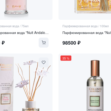
ванная вода
/
75мл
Парфюмированная вода
/
100мл
Парфюмированная вода "Nuit Andalouse"
0
₽
98500
₽
35
%