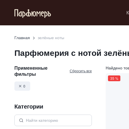
К
Главная
зелёные ноты
Парфюмерия с нотой
зелён
Примененные
Найдено то
Сбросить все
фильтры
35
%
0
Категории