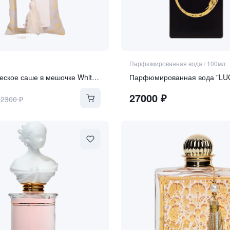
Парфюмированная вода
/
100мл
Ароматическое саше в мешочке White rose
Парфюмированная вода "LU
27000
₽
2300
₽