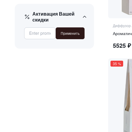
гвоздика
Древесная
Активация Вашей
скидки
жасмин
Диффузор
зелёные ноты
Применить
иланг-иланг
5525
₽
кедр
кожа
лилия
35
%
лимон
лотос
мускус
орхидея
пачули
роза
сандал
серая амбра
тубероза