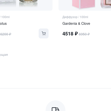
/
100ml
Диффузор
/
100ml
otus
Gardenia & Clove
4518
₽
6200
₽
6950
₽
ущая