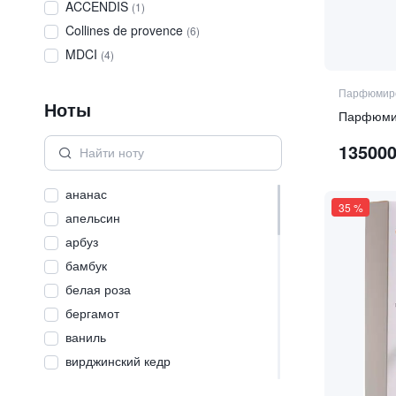
ACCENDIS
(
1
)
Collines de provence
(
6
)
MDCI
(
4
)
Парфюмиро
Ноты
13500
ананас
35
%
апельсин
арбуз
бамбук
белая роза
бергамот
ваниль
вирджинский кедр
гардения