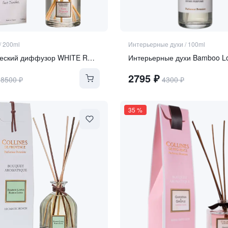
/
200ml
Интерьерные духи
/
100ml
Ароматический диффузор WHITE ROSE
Интерьерные духи Bamboo L
2795
₽
8500
₽
4300
₽
35
%