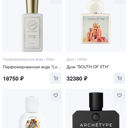
Парфюмированная вода
/
50мл
Духи
/
100мл
Парфюмированная вода "Lullaby"
Духи "SOUTH OF 5TH"
18750
₽
32380
₽