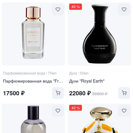
40
%
Парфюмированная вода
/
75мл
Духи
/
50мл
Парфюмированная вода "French Kiss"
Духи "Royal Earth"
17500
₽
22080
₽
36800
₽
40
%