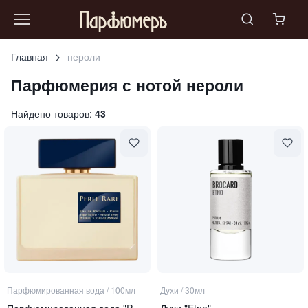
Главная
нероли
Парфюмерия с нотой
нероли
Найдено товаров:
43
Парфюмированная вода
/
100мл
Духи
/
30мл
Парфюмированная вода "Perle Rare"
Духи "Etno"