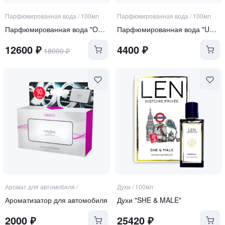
Парфюмированная вода
/
100мл
Парфюмированная вода
/
100мл
Парфюмированная вода "OPALE DI FUOCO"
Парфюмированная вода "Un soir a Paris"
12600
₽
4400
₽
18000
₽
Аромат для автомобиля
/
Духи
/
100мл
Ароматизатор для автомобиля
Духи "SHE & MALE"
2000
₽
25420
₽