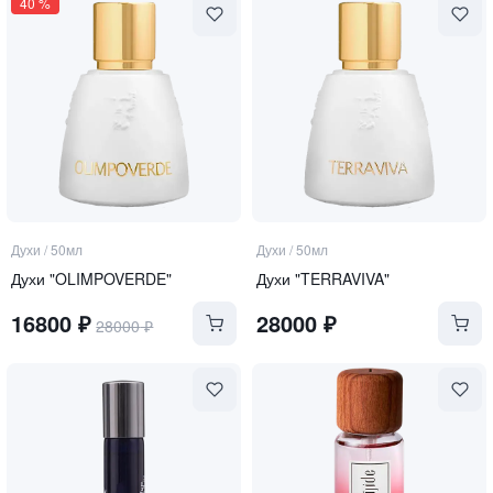
40
%
Духи
/
50мл
Духи
/
50мл
Духи "OLIMPOVERDE"
Духи "TERRAVIVA"
16800
₽
28000
₽
28000
₽