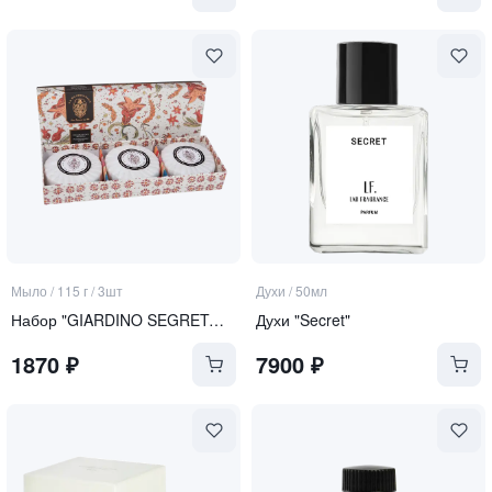
Мыло
/
115 г / 3шт
Духи
/
50мл
Набор "GIARDINO SEGRETO Pomegranate & Neroli"
Духи "Secret"
1870
₽
7900
₽