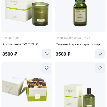
Свечи
/
190г
Парфюм для дома
/
15мл
Аромасвеча "Vert frais"
Сменный аромат для попурри "Vert frais"
8500
₽
3500
₽