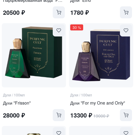
20500
₽
1780
₽
30
%
Духи
/
100мл
Духи
/
100мл
Духи "Frisson"
Духи "For my One and Only"
28000
₽
13300
₽
19000
₽